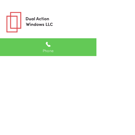
Windows
Phone
uPVC-Fenster
Aluminiumfenster
Holzfenster
Inspiration
Blog
Videos
Projektgalerie
Produktbroschüren
Kontakt
(321) 765-3355