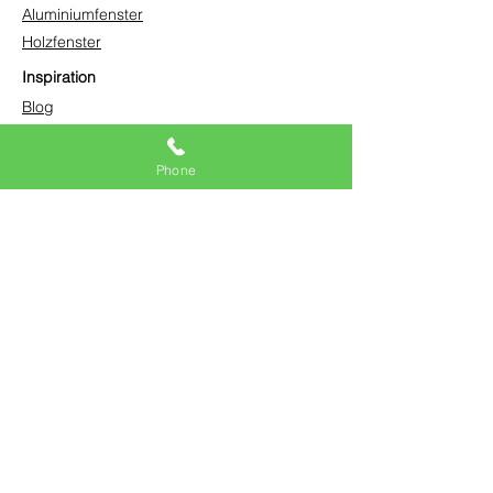
Aluminiumfenster
Holzfenster
Inspiration
Blog
Videos
Projektgalerie
Phone
Produktbroschüren
Kontakt
(321) 765-3355
info@dualactionwindows.com
Beratung anfragen
Jetzt Angebot anfordern
Request Free Consultation
Get Free Quote