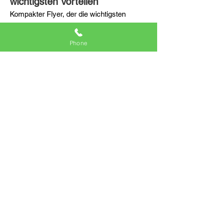
wichtigsten Vorteilen
Kompakter Flyer, der die wichtigsten
Vorteile von DAW-Produkten vorstellt, wie
z. B. einfache Wartung, hohe Sicherheit,
Phone
lange Produktlebensdauer, individuelle
Lösungen, Rauschunterdrückung und
Energieeffizienz.
2 Seiten | 4,2 MB
Doppelfunktionsfenster –
Zweiseitiger Flyer aus
Aluminium und Schallschutz
Kompakter Flyer zur Vorstellung der DAW-