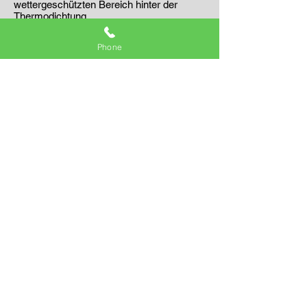
wettergeschützten Bereich hinter der
Thermodichtung.
Phone
Windows
uPVC-Fenster
Aluminiumfenster
Holzfenster
Inspiration
Blog
Videos
Projektgalerie
Produktbroschüren