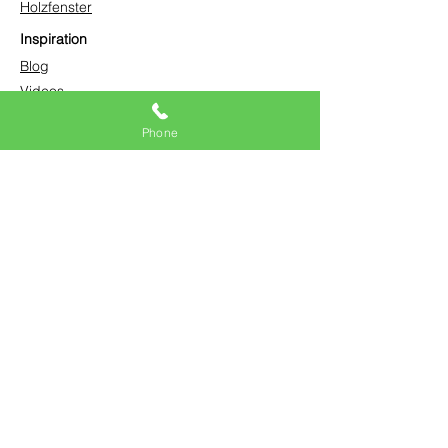
Holzfenster
Inspiration
Blog
Videos
Projektgalerie
Phone
Produktbroschüren
Kontakt
(321) 765-3355
info@dualactionwindows.com
Beratung anfragen
Jetzt Angebot anfordern
Request Free Consultation
Get Free Quote